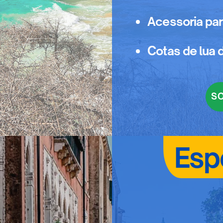
Acessoria par
Cotas de lua 
SO
Esp