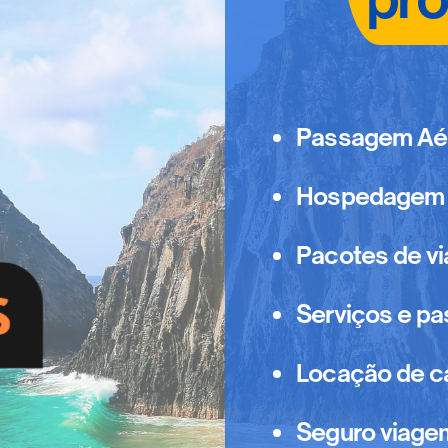
Passagem Aére
Hospedagem 
Pacotes de v
Serviços e pa
Locação de c
Seguro viage