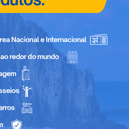
a Nacional e Internacional
ao redor do mundo
iagem
sseios
arros
m