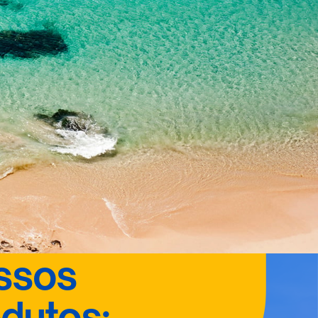
ssos
dutos: