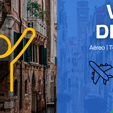
D
Aéreo | T